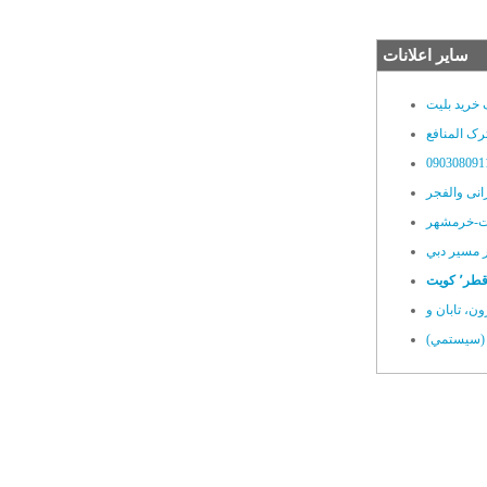
سایر اعلانات
خرید بلیت
ک المنافع
نی والفجر
یت-خرمشهر
ر مسير دبي
 (سيستمي)