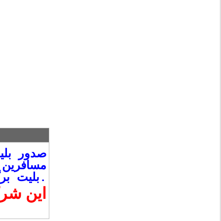
صدور بل
مسافرين 
مي باشد.
بليت ب
اين شرک