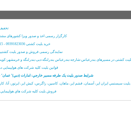
تخفیف 
کارگزار رسمی اخذ و صدور ویزا کشورهای مشتر
خرید بلیت کشتی 09391823036 - 09030809115
نمایندگی رسمی فروش و صدور بلیت کشتیرا
لیت کشتی در مسیرهای بندرعباس-شارجه-بندرعباس بندرلنگه-دبی-بندرلنگه و خرمشهر-کو
قوانين بلیت کلیه شرکت های هواپیمایی د
شرايط صدور بليت يک طرفه مسير خارجي: امارات (دبي)٬ عمان٬ قطر٬ کويت
ر، ايرتور، آتا، کارون، تابان و...
فروش بليت کليه شرکت هاي هواپيمايي