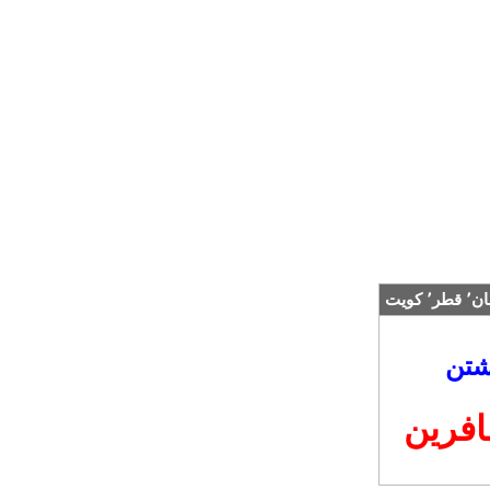
شتن
افرين