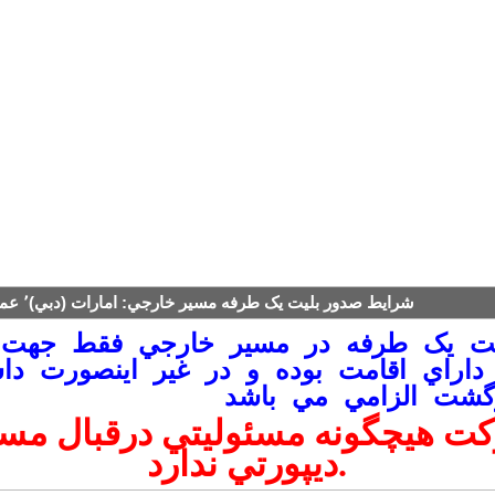
شرايط صدور بليت يک طرفه مسير خارجي: امارات (دبي)٬ عمان٬ قطر٬ کويت
يت يک طرفه در مسير خارجي فقط جهت
داراي اقامت بوده و در غير اينصورت دا
رگشت الزامي
ت هيچگونه مسئوليتي درقبال مس
ديپورتي ندارد.