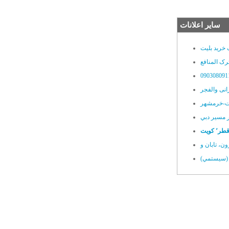
سایر اعلانات
خرید بلیت
ک المنافع
نی والفجر
یت-خرمشهر
ر مسير دبي
 (سيستمي)