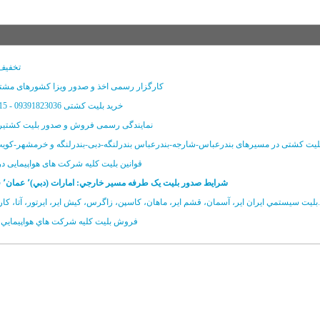
تخفیف 
کارگزار رسمی اخذ و صدور ویزا کشورهای مشتر
خرید بلیت کشتی 09391823036 - 09030809115
نمایندگی رسمی فروش و صدور بلیت کشتیرا
لیت کشتی در مسیرهای بندرعباس-شارجه-بندرعباس بندرلنگه-دبی-بندرلنگه و خرمشهر-کو
قوانين بلیت کلیه شرکت های هواپیمایی د
شرايط صدور بليت يک طرفه مسير خارجي: امارات (دبي)٬ عمان٬ قطر٬ کويت
ر، ايرتور، آتا، کارون، تابان و...
فروش بليت کليه شرکت هاي هواپيمايي